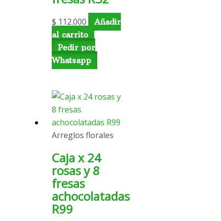
$
112.000
Añadir
al carrito
Pedir por
Whatsapp
Arreglos florales
Caja x 24
rosas y 8
fresas
achocolatadas
R99