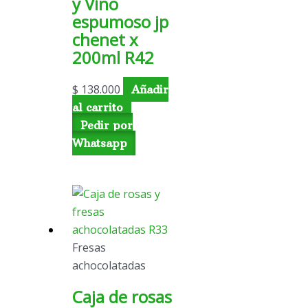
y Vino
espumoso jp
chenet x
200ml R42
$
138.000
Añadir
al carrito
Pedir por
Whatsapp
Fresas
achocolatadas
Caja de rosas