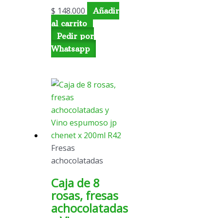
$
148.000
Añadir
al carrito
Pedir por
Whatsapp
Fresas
achocolatadas
Caja de 8
rosas, fresas
achocolatadas