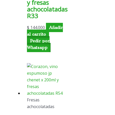
y fresas
achocolatadas
R33
$
144.000
Añadir
al carrito
Pedir por
Whatsapp
Fresas
achocolatadas