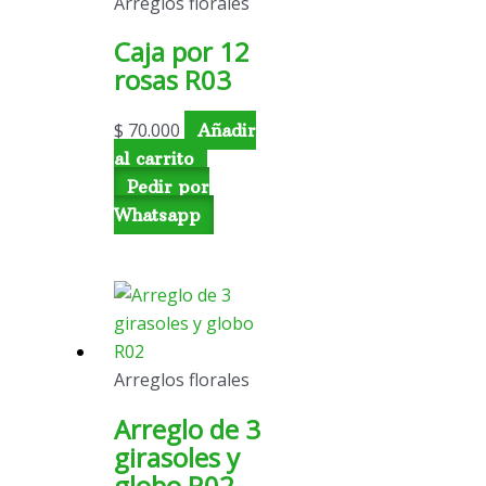
Arreglos florales
Caja por 12
rosas R03
$
70.000
Añadir
al carrito
Pedir por
Whatsapp
Arreglos florales
Arreglo de 3
girasoles y
globo R02