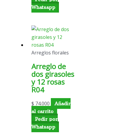
Whatsapp
Arreglos florales
Arreglo de
dos girasoles
y 12 rosas
R04
$
74.000
Añadir
al carrito
Pedir por
Whatsapp