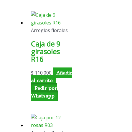
Arreglos florales
Caja de 9
girasoles
R16
$
110.000
Añadir
al carrito
Pedir por
Whatsapp