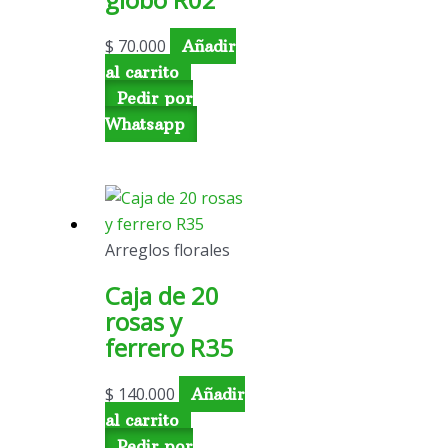
$
70.000
Añadir
al carrito
Pedir por
Whatsapp
Arreglos florales
Caja de 20
rosas y
ferrero R35
$
140.000
Añadir
al carrito
Pedir por