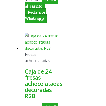
$
155.000
Añadir
al carrito
Pedir por
Whatsapp
Fresas
achocolatadas
Caja de 24
fresas
achocolatadas
decoradas
R28