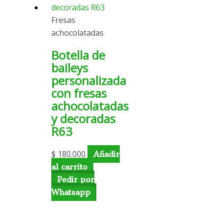
Fresas
achocolatadas
Botella de
baileys
personalizada
con fresas
achocolatadas
y decoradas
R63
$
180.000
Añadir
al carrito
Pedir por
Whatsapp