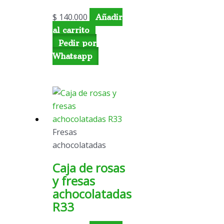
$
140.000
Añadir
al carrito
Pedir por
Whatsapp
Fresas
achocolatadas
Caja de rosas
y fresas
achocolatadas
R33